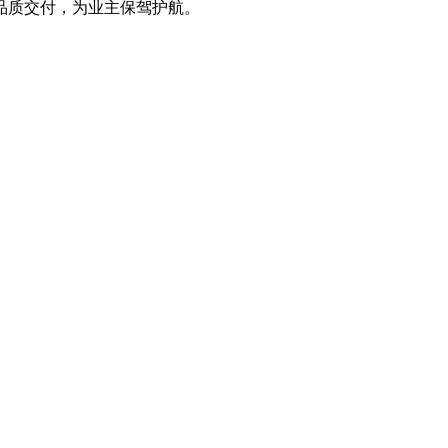
品质交付，为业主保驾护航。