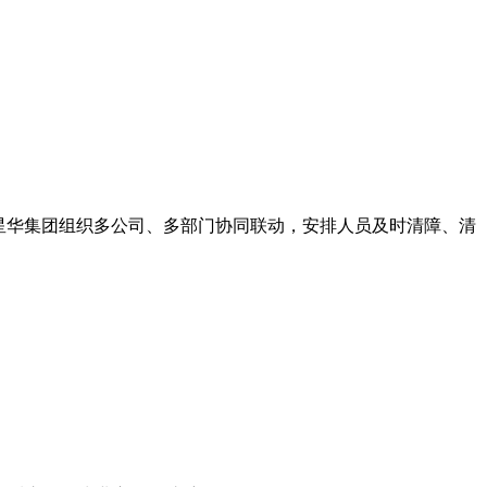
星华集团组织多公司、多部门协同联动，安排人员及时清障、清