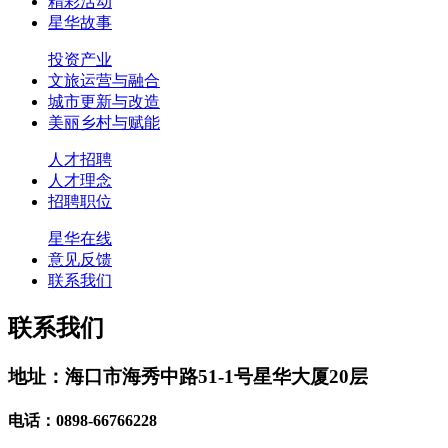
精彩活动
星华故事
投资产业
文旅运营与融合
城市更新与改造
美丽乡村与赋能
人才招聘
人才理念
招聘职位
星华在线
意见反馈
联系我们
联系我们
地址：海口市海秀中路51-1号星华大厦20层
电话：0898-66766228