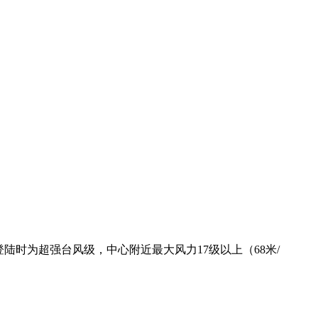
登陆时为超强台风级，中心附近最大风力17级以上（68米/