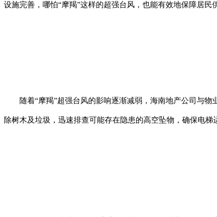
设施完善，哪怕“摩羯”这样的超强台风，也能有效地保障居民
随着“摩羯”超强台风的影响逐渐减弱，海南地产公司与
除树木及垃圾，迅速排查可能存在隐患的高空坠物，确保电梯