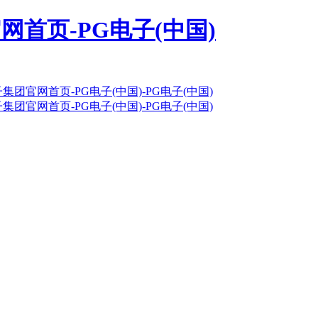
网首页-PG电子(中国)
团官网首页-PG电子(中国)-PG电子(中国)
团官网首页-PG电子(中国)-PG电子(中国)