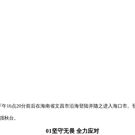
下午16点20分前后在海南省文昌市沿海登陆并随之进入海口市。
最强秋台。
01坚守无畏 全力应对