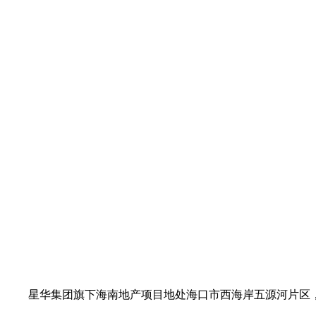
星华集团旗下海南地产项目地处海口市西海岸五源河片区