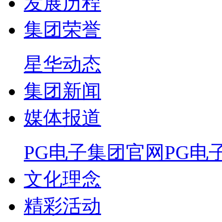
发展历程
集团荣誉
星华动态
集团新闻
媒体报道
PG电子集团官网PG电子
文化理念
精彩活动