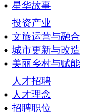
星华故事
投资产业
文旅运营与融合
城市更新与改造
美丽乡村与赋能
人才招聘
人才理念
招聘职位