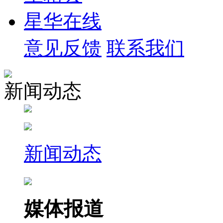
星华在线
意见反馈
联系我们
新闻动态
新闻动态
媒体报道