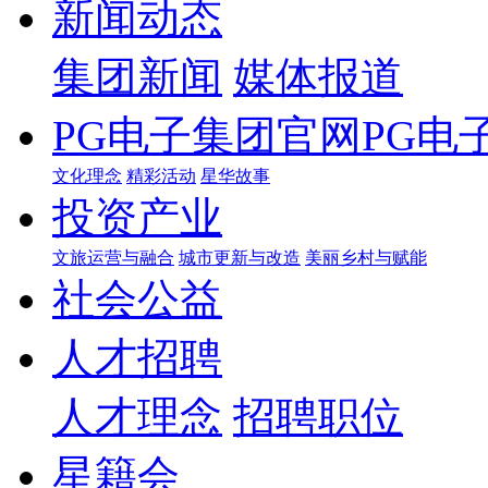
新闻动态
集团新闻
媒体报道
PG电子集团官网PG电子
文化理念
精彩活动
星华故事
投资产业
文旅运营与融合
城市更新与改造
美丽乡村与赋能
社会公益
人才招聘
人才理念
招聘职位
星籍会