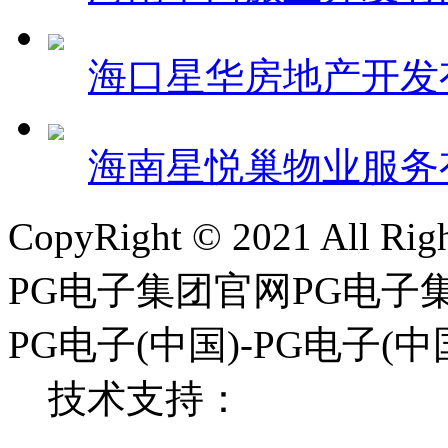
海口星华房地产开发
海南星悦巢物业服务
CopyRight © 2021 All
PG电子集团官网PG电子
PG电子(中国)-PG电子(
技术支持：